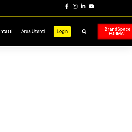
BrandSpace
ntatti
Area Utenti
Login
FORMAT