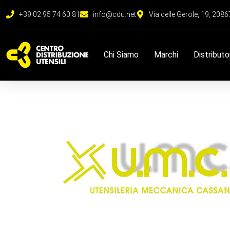
+39 02 95 74 60 81
info@cdu.net
Via delle Gerole, 19, 208
Chi Siamo
Marchi
Distributo