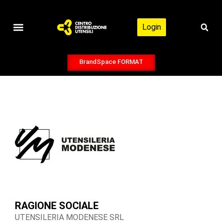
Login
Catalogo CDU
Pubblicazioni CDU
BrandSpace FORMAT
RAGIONE SOCIALE
UTENSILERIA MODENESE SRL