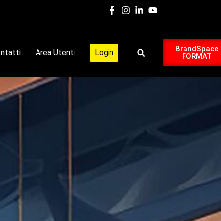
BrandSpace
ntatti
Area Utenti
Login
FORMAT