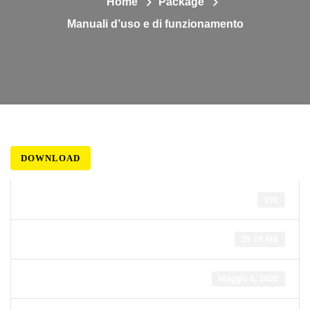
Home
Package
Manuali d’uso e di funzionamento
DOWNLOAD
Download
290
Dimensioni file
25.18 MB
Data di creazione
Maggio 5, 2025